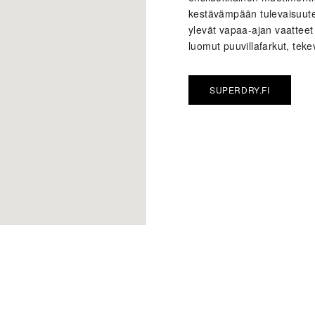
kestävämpään tulevaisuutee
ylevät vapaa-ajan vaatteet
luomut puuvillafarkut, tekev
SUPERDRY.FI