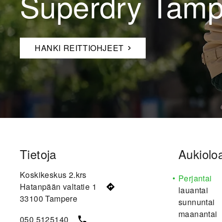
Superdry Tamp
HANKI REITTIOHJEET
Tietoja
Aukioloa
Koskikeskus 2.krs
Perjantai
Hatanpään valtatie 1
lauantai
33100
Tampere
sunnuntai
maanantai
050 5125140