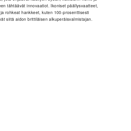
n tähtäävät innovaatiot. Ikoniset päällysvaatteet,
 ja rohkeat hankkeet, kuten 100-prosenttisesti
ät siitä aidon brittiläisen alkuperäisvalmistajan.