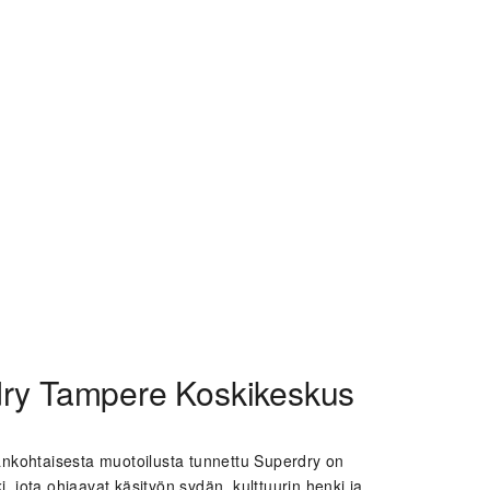
ry Tampere Koskikeskus
ankohtaisesta muotoilusta tunnettu Superdry on
 jota ohjaavat käsityön sydän, kulttuurin henki ja